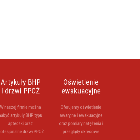
Artykuły BHP
Oświetlenie
i drzwi PPOŻ
ewakuacyjne
W naszej firmie można
Oferujemy oświetlenie
nabyć artykuły BHP typu
awaryjne i ewakuacyjne
apteczki oraz
oraz pomiary natężenia i
rofesjonalne drzwi PPOŻ
przeglądy okresowe