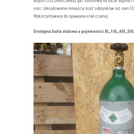
Argon/CO2 (mieszanka) gaz osłonowy na bazie argonu i
oraz zdecydowanie mniejszą ilość odprysków niż sam C
Wykorzystywany do spawania stali czarnej.
Dostępna butla stalowa o pojemności 8L,10L,40L,50