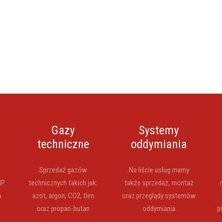
Gazy
Systemy
techniczne
oddymiania
Sprzedaż gazów
Na liście usług mamy
HP
technicznych takich jak:
także sprzedaż, montaż
ń
azot, argon, CO2, tlen
oraz przeglądy systemów
oraz propan-butan
oddymiania
p