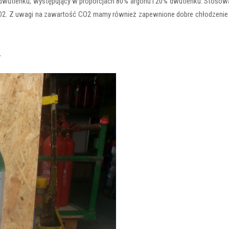
 dwutlenku, występujący w proporcjach 80% argonu i 20% dwutlenku. Stoso
O2. Z uwagi na zawartość CO2 mamy również zapewnione dobre chłodzenie u
L