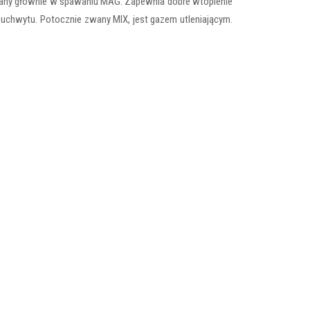
wany głównie w spawaniu MAG. Zapewnia dobre wtopienie
chwytu. Potocznie zwany MIX, jest gazem utleniającym.