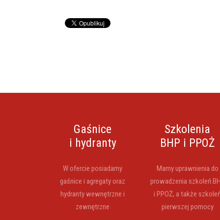
Gaśnice
Szkolenia
i hydranty
BHP i PPOŻ
W ofercie posiadamy
Mamy uprawnienia do
gaśnice i agregaty oraz
prowadzenia szkoleń B
hydranty wewnętrzne i
i PPOŻ, a także szkole
zewnętrzne
pierwszej pomocy